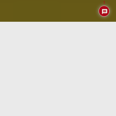
1
Índice
Zigbee2MQTT (Z2M)
Si miráis por ahí artículos sobre el uso de Z2M en Home
Assistant veréis que la mayoría lo hacen sobre la versión
Supervisada de HA por lo que tienen acceso a los «add-
ons». Nosotros que seguimos utilizando la versión de HA
en contenedores no podemos hacer lo mismo por lo que
nos ha tocado crear los correspondientes dockers para
Mosquitto y otra más para el Zigbee2MQTT propiamente
dicho.