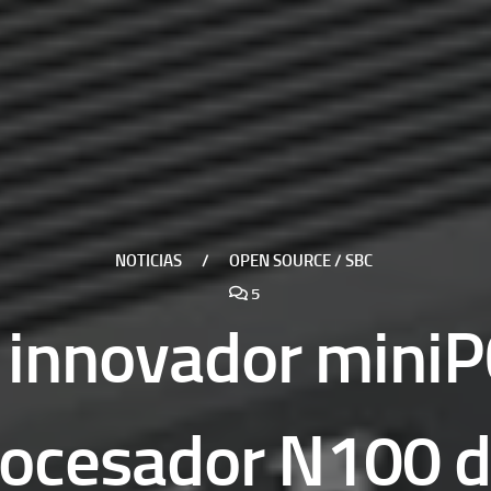
NOTICIAS
/
OPEN SOURCE / SBC
5
l innovador mini
rocesador N100 de