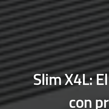
Slim X4L: E
con p