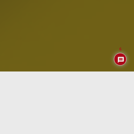
6
Índice
Recordaréis sin duda que hace un par de meses
estábamos muy ilusionados con el nuevo
iHost
que
estaban lanzando nuestros amigos chinos de
iTead
,
padres entre otros del famoso
Sonoff Basic
o del
NS
Panel
que revisamos no hace mucho.