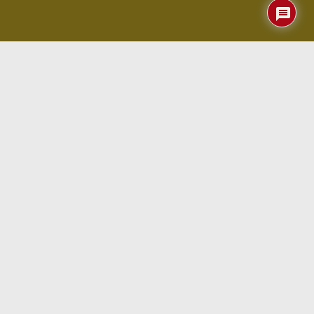
Índice
Conclusiones
LO BUENO
Procesador muy potente (unas tres veces
superior al de la RPi4 y un par de veces mejor
que el de su hermano R5S)
8 GB de RAM
y
OpenWRT
dan para mucho,
mucho