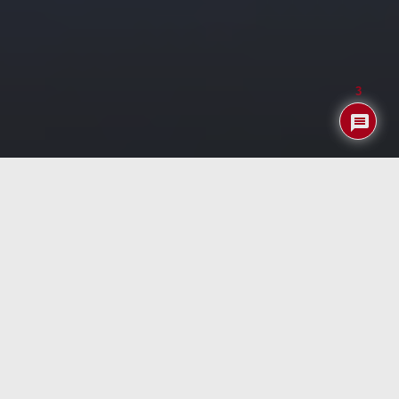
3
Índice
Funcionamiento
Si hubiese que definir con tan solo una palabra este
«adaptador» sería… simplicidad: Simplicidad (y ligereza)
no solo en el dispositivo sino en la facilidad de uso. Basta
conectarlo y listo.