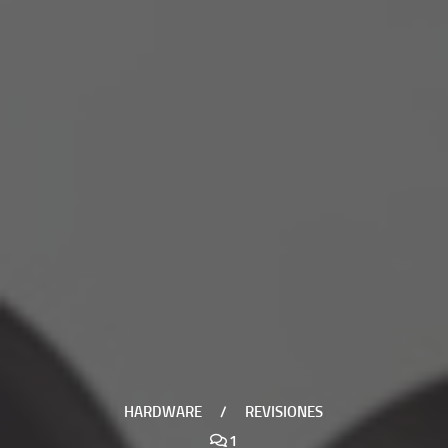
HARDWARE
/
REVISIONES
1