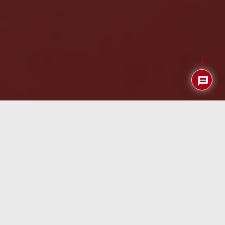
1
Índice
Conclusiones
LO BUENO