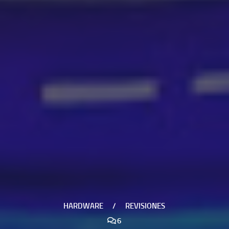
HARDWARE
/
REVISIONES
6