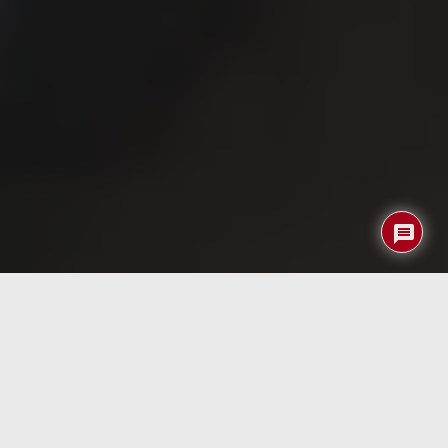
La llegada del Apple Watch Ultra 3 supone una
actualización profunda en la gama más avanzada de la
marca, destinada tanto a entornos deportivos exigentes
como al uso diario. Con una caja de titanio de 49 mm,
pantalla LTPO con resolución de 422 × 514 píxeles y
hasta 42 horas de autonomía en uso normal (y 72 horas