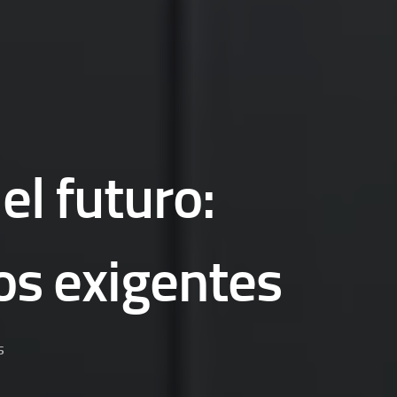
el futuro:
os exigentes
5