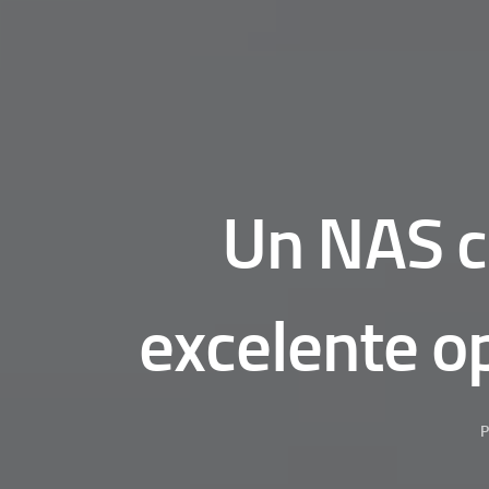
Un NAS co
excelente o
P