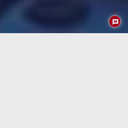
1
China ha iniciado la construcción de una
red de
supercomputación orbital
, con la ambición de desplegar
hasta 2.800 satélites
capaces de procesar datos
directamente en el espacio. Según las autoridades del
sector aeroespacial del país, el objetivo es crear una
infraestructura en órbita baja que permita realizar
análisis complejos y procesamiento de inteligencia
artificial sin depender de centros de datos terrestres.
Este planteamiento tiene el potencial de reducir
drásticamente la latencia, aumentar la eficiencia
energética y liberar ancho de banda en redes de
comunicación tradicionales.