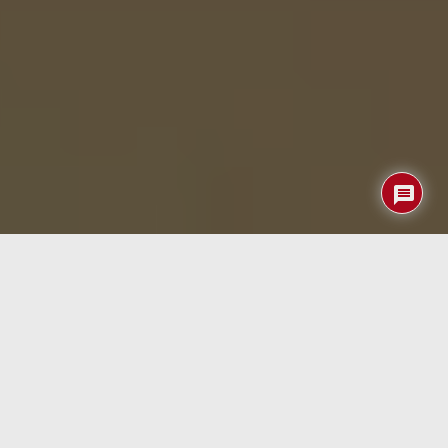
Durante años se ha utilizado la expresión “ordenador del
tamaño de una tarjeta de crédito” para describir
dispositivos como la Raspberry Pi, pero la realidad es que
la mayoría de estas placas siguen siendo demasiado
gruesas para llevarlas cómodamente en una cartera.
Ahora, un desarrollador independiente ha decidido llevar
esa idea hasta el extremo con
Muxcard
, un ordenador
funcional de apenas
1 milímetro de grosor
que integra