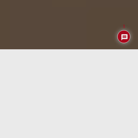
1
El
ESP32-C5
es un microcontrolador de la familia ESP32
que, con su entrada en producción masiva y el
lanzamiento de la nueva placa ESP32-C5-DevKitC-1,
promete convertirse en una de las opciones más
destacadas para proyectos de Internet de las Cosas (IoT).
Este nuevo chip, que utiliza la
arquitectura RISC-V
, aporta
ventajas como un menor consumo energético, mayor
flexibilidad y una mayor potencia de procesamiento que
sus predecesores. Además, su compatibilidad con
Wi-Fi 6
y Bluetooth 5.2
hace que el ESP32-C5 sea ideal para