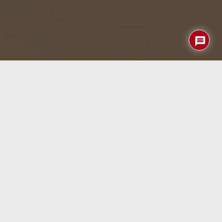
La radiación ultravioleta (UV) es una amenaza constante,
aunque invisible. Se ha demostrado que afecta a la piel,
los ojos y el sistema inmunológico, incluso en días
nublados o en interiores. Conscientes de esta realidad,
algunos entusiastas de la tecnología han ideado
herramientas de bajo coste para monitorizar en tiempo
real el nivel de exposición a los rayos UV. Uno de los más
interesantes es el
proyecto desarrollado por Michael
Baisch
, quien ha transformado el popular dispositivo de
hacking
Flipper Zero
en un medidor UV portátil,
integrando un sensor espectral AS7331.