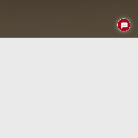
La OBSBOT Tiny 3 llega al mercado con la intención de
ocupar un espacio muy concreto: el de las webcams
avanzadas para creadores de contenido, teletrabajo y
streaming profesional. Durante los últimos años hemos
visto cómo este segmento ha evolucionado rápidamente
gracias al auge de las videollamadas, la creación de
contenido en directo y las plataformas colaborativas. Lo
que antes era un accesorio básico para reuniones
ocasionales se ha convertido en un dispositivo con
sensores más grandes, seguimiento mediante
inteligencia artificial y capacidades de grabación cada vez
más cercanas a las cámaras dedicadas.