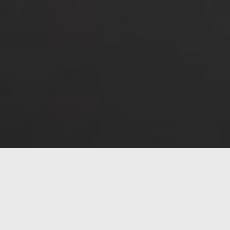
Si bien los modernos y cada vez más complicados pro
Learning podría haber limitaciones en la velocidad de
GPU con cientos de núcleos de procesadores trabaja
Así, con los diseños más recientes podemos encont