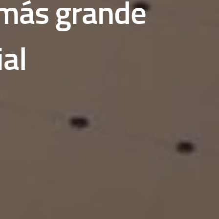
 más grande
al