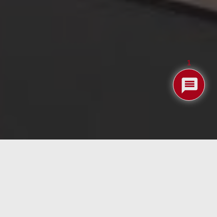
1
suficientes en la nube, en los modelos de Deep
preferible utilizar con hardware especializado tipo
 AMD, o GPUs con miles de núcleos más pequeños y