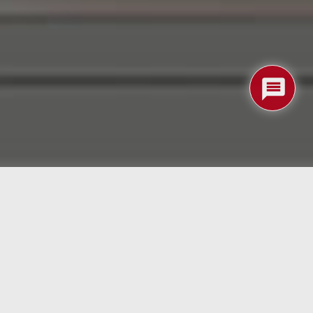
tro «robotito español» muy interesante que viene a
es se ha convertido en una realidad.
V, gracias a una plataforma de código abierto
 y Arduino. Porque Q.bo One nace con el espíritu de