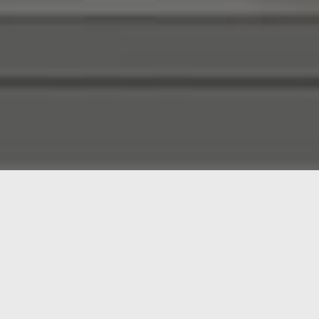
stan, a diferencia del
KIKI
que os presentábamos ayer hay o
iegogo
cuya campaña se inició en 2017 y hace un par de mes
de 10 años dedicado a la robótica personal, viene con OpenC
t del mercado con doble sistema incorporado: Raspberry Pi 3