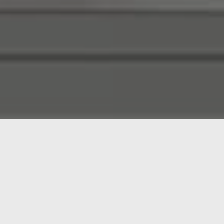
Siguiendo con los robots personales que tanto nos gu
unirse al alicantino
Aisoy1
.
Q.bo One
es también otro proyecto exitoso de
Ind
Q.bo One
de la empresa
thecorpora
que lleva más 
perfecta para desarrolladores, siendo el primer robo