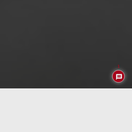
1
Los suecos de Volvo siempre han tenido fama de
preocuparse por la seguridad de sus productos y ya hace
una docena de años anunciaban que alguno de sus
modelos incluirían como opción la imposibilidad de poner
en marcha el coche si sus sensores detectaban que ibas