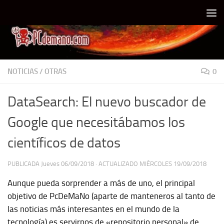
Debajo del contenido
NOTICIAS
/
OTRAS
0
DataSearch: El nuevo buscador de
Google que necesitábamos los
científicos de datos
PUBLICADA
Jueves 06/09/2018
· ACTUALIZADO
MIÉRCOLES 19/09/2018
Aunque pueda sorprender a más de uno, el principal
objetivo de PcDeMaNo (aparte de manteneros al tanto de
las noticias más interesantes en el mundo de la
tecnología) es servirnos de «repositorio personal» de