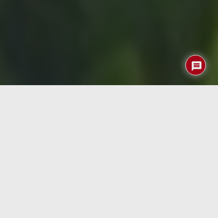
En el vasto y diverso reino animal, muchas especies han
desarrollado comportamientos que van más allá de la
simple supervivencia. Uno de los más fascinantes es la
automedicación: la capacidad de los animales para tratar
sus propias dolencias utilizando recursos naturales. Este
fenómeno, conocido como zoofarmacognosia, revela una
profunda conexión entre los animales y su entorno, y nos
ofrece valiosas lecciones sobre medicina natural.
¿Qué es la zoofarmacognosia?