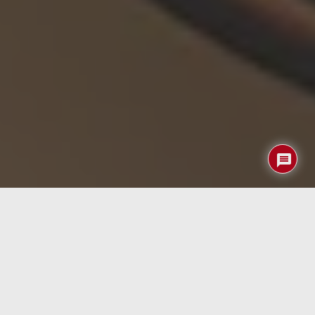
El
mercado europeo de bicicletas eléctricas
está
experimentando un crecimiento significativo y se espera
que continúe expandiéndose en los próximos años. En
2024, se estima que el mercado europeo de bicicletas
eléctricas alcance los
78 mil millones de euros y
para
2029
se espera que este mercado crezca
hasta los
95