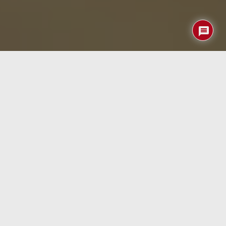
En el vertiginoso mundo de la tecnología industrial, la
necesidad de ordenadores embebidos compactos,
potentes y robustos es más apremiante que nunca. Estos
dispositivos juegan un papel crucial en diversas
aplicaciones, desde la manufactura inteligente y la
computación ferroviaria hasta las industrias automotriz y
aeroespacial. La clave del éxito en estos entornos
desafiantes radica en encontrar el equilibrio perfecto
entre rendimiento, durabilidad y flexibilidad.
Cincoze
,
un destacado proveedor de soluciones de computación
industrial, ha presentado recientemente dos nuevos
sistemas embebidos compactos
diseñados para
satisfacer estas demandas, en forma del DA-1200 y el