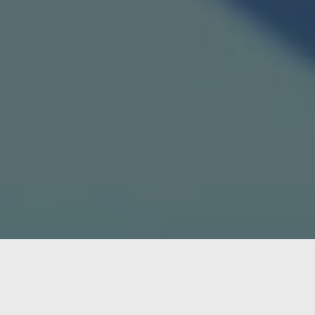
Google vuelve a estar en las noticias, y esta vez e
expandiendo su alcance a 120 nuevos países y
cuatr
nuestras necesidades.