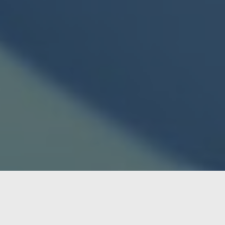
s una actualización que afectará la forma en que buscamos i
o nuevos idiomas
(incluyendo el español), lo que signifi