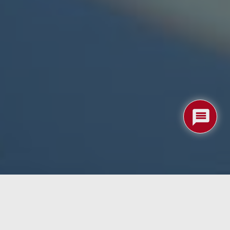
nformación en todo el mundo. Google Search Labs está
ca más personalización y resultados más adaptados a