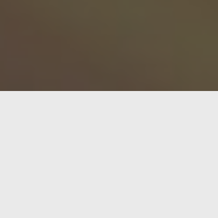
En la era de la tecnología avanzada, donde las cámar
lanza un giro inesperado: ¡no tiene pantalla!
Un diseño que captura la nostalgia
La cámara
Camp Snap
, que podría describirse com
manifiesto que nos recuerda los días en que la fotog
ser sorprendidos por el resultado final.