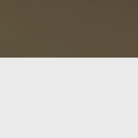
as ofrecen pantallas táctiles, conectividad Wi-Fi y una mir
o un híbrido entre lo analógico y lo digital, no solo es un o
rafía era más sobre el momento y menos sobre la inmediatez.