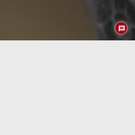
Imagínate caminando sobre una alfombra, y con cada
paso que das, estás generando energía. Bueno, pues los
genios del Instituto de Películas Delgadas, Sensores e
Imagen (
ITFSI
) de la Universidad del Oeste de Escocia
(UWS) están trabajando precisamente en eso.
Utilizando una espuma de
grafeno
3D
llamada
Gii™
,
han desarrollado sensores que convierten la energía
mecánica, como la de tu pisada, en energía eléctrica. ¡Así
que, esa caminata al baño a medianoche podría ser
mucho más productiva de lo que pensabas!