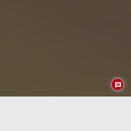
1
Fiel a su cita hoy 10 de junio acaba de lanzarse el nuevo
Debian 12
alias «Bookworm».
Debian
es una distribución de Linux (para muchos la