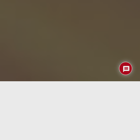
Hemos hablado del
ZX Sprectrum
en multitud de
ocasiones ya que muchos (me atrevería decir que la
mayoría) de los visitantes de PcDeMaNo empezamos con
dicho ordenador.
Aunque seguro que no será la última esta vez os
queremos presentar el
Pico ZX Spectrum 128 k
. Como