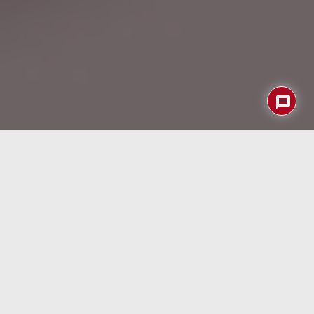
Poco a poco se me van acabando las disculpas para no
sacar de su caja la i
mpresora 3D
que me regalaron los
Reyes Magos hace ¿4 años?.
Tras la pequeña obra que hicimos en casa hace unos
meses
limpiamos
multitud de cacharritos de la buhardilla
que acabaron en el Punto Limpio … o
perdidos por ahí
. El
hecho es que cuando necesitamos algo últimamente no
podemos encontrarlo aunque eso sí … nos han quedado
muchos espacios libres que podrian ser suficientes para