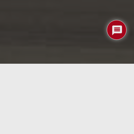
aprovechada que tuvimos en la Petrolera hace un
s autónomos.
e
con cinco equipos de siete universidades
tonomous Motorsport
de la Technische Universität