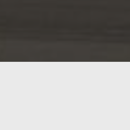
carreras» de coches nos acordamos de la oportunidad des
ción … cuando no estaba tan de moda el tema de los coche
ertas en Las Vegas acabó con la
Indy Autonomous Challeng
rimer lugar y 150.000 $ de premio.
ia
y la Universidad de Alabama vencieron al equipo
TUM Au
a.