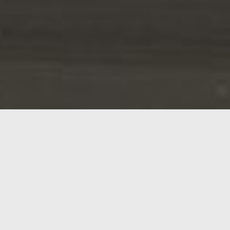
Siempre que dedicamos un espacio en PcDeMaNo a «
montón de años a organizar nuestra propia competi
Por ejemplo, el CES 2022 que acaba de cerrar sus pu
compitiendo con autos autónomos por el título del p
El equipo
PoliMOVE del Politecnico di Milano en Ital
München en Alemania en la última carrera cara a car