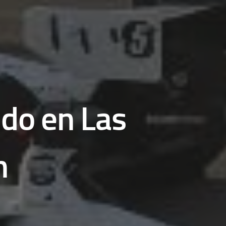
do en Las
h