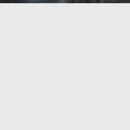
Parece mentira que casi hayan pasado tres años des
termosolar, en nuestro caso.
Tras aquella petición y gracias a la generosidad y l
Desarrollamos un producto comercial para la deteción t
Microsoft y próximamente en la de IBM.
También gracias a él tuvimos la oportunidad de presentar 
Desde entonces y tal y como esperábamos, los DT se
en un
Digital Twin del Tour de France
.
Los GPS que llevarán los corredores en sus sillines
la carrera.
Evidentemente es muy importante y más en este tipo