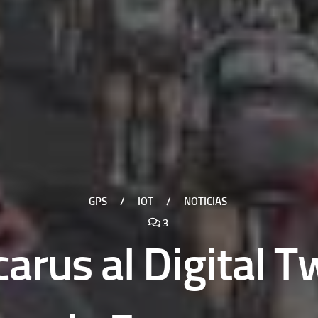
GPS
/
IOT
/
NOTICIAS
3
carus al Digital T