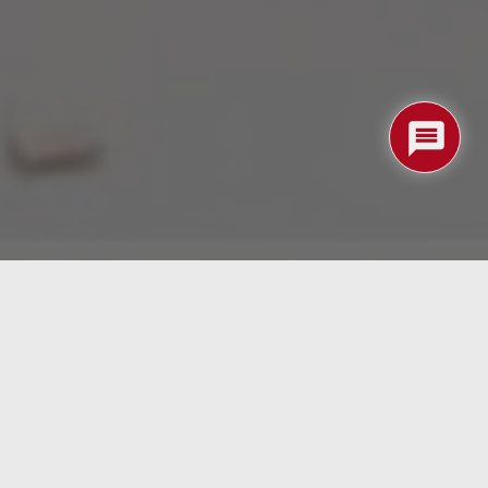
 confunde con la causalidad. La correlación examina
 existan otras explicaciones: Puede ser el resultado
irección de la causalidad. ¿Quién fue antes? ¿El huevo
o de la filosofía.