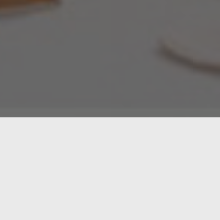
Uno de los conceptos más importantes en le estadíst
la relación entre (dos) variables. … Una correlación 
del azar: las variables parecen estar relacionadas, p
Incluso si existe una relación causal entre dos varia
o la gallina? La causalidad es uno de esos temas cientí