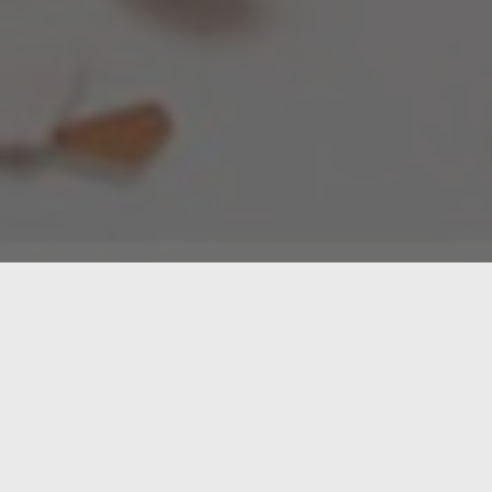
ica es la correlación que muchas veces de forma errónea se
fuerte puede indicar causalidad, pero también es probable que
ero en realidad no hay una relación subyacente.
bles, la correlación por sí misma no nos dice nada sobre la d
ficos difíciles que fácilmente se pueden desviar hacia el rein