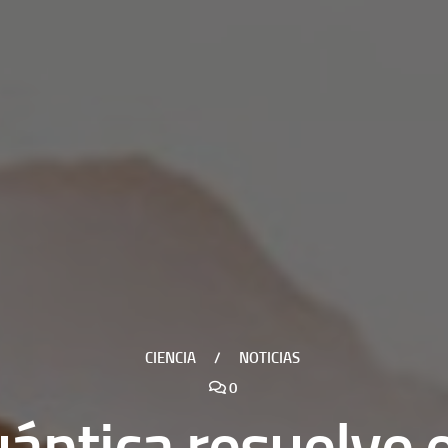
CIENCIA
/
NOTICIAS
0
uántica resuelve 