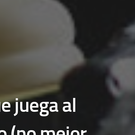
e juega al
o (no mejor