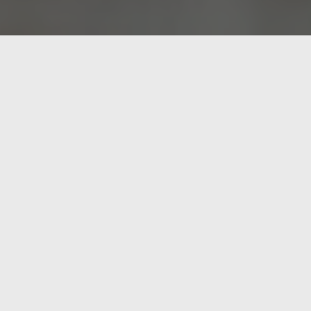
o se pierde». De ahí que enfrentarse a un
dad de Toronto y Microsoft que no pretende
o que haría un humano sin buscar necesariamente el
ico objetivo de ganar.
gar con humanos que tienen calificaciones entre