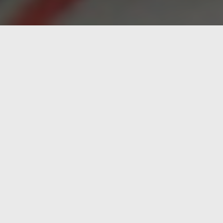
La
RAE
define el juego como un «Ejercicio recreati
supercomputador a una partida de ajedrez para siem
De ahí el interés del proyecto
Maia
desarrollado de
aplastarnos a los seres humanos insignificantes, sin
Basado en el sistema de código abierto
Leela
, que
mejor movimiento disponible.
Entrenaron al modelo en movimientos individuales de
Adoptar este enfoque permitió a los investigadores aj
Entrenaron múltiples versiones de la IA en una vari
1100 y 1900 (en otras palabras, más jugadores novat