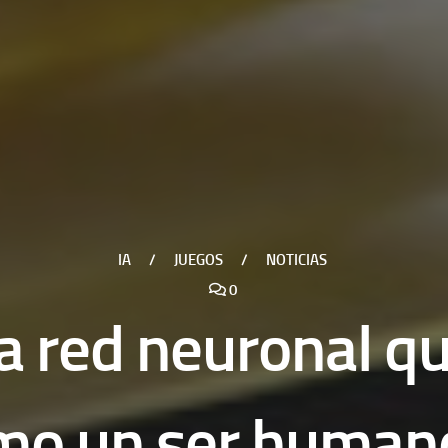
IA
/
JUEGOS
/
NOTICIAS
0
 red neuronal qu
mo un ser human