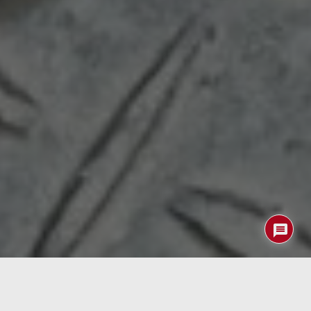
Aparte del reducido precio de las RPi su pequeño tamaño
han hecho que estén en el punto de mira de «locos» por