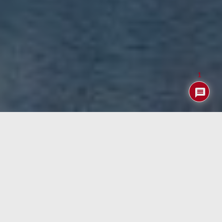
1
En este año tan raro que nos ha tocado vivir se agradecen
incluso más que antes iniciativas que nos permitan visitar
nuestros sitios soñados… sin tener que viajar.
Por ello el centro de investigación de captura de
movimiento de la Universidad inglesa de
Bath
, han
creado un nuevo tipo de fotografía de realidad virtual de
360° accesible a fotógrafos aficionados, al que han