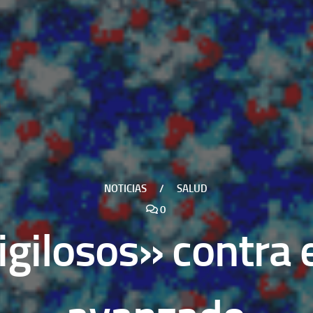
NOTICIAS
/
SALUD
0
igilosos» contra 