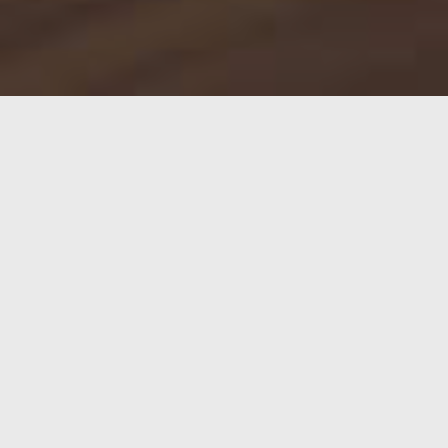
A primeros de este mismo año ya os presentábamos
de 13,3″.
Ahora la misma gente de
NexDock
están empezand
sensible… y además ha crecido un poco respecto a la 
El «único» problema para comprar este dispositivo n
descuento) 249$ + 35$ de envío pasando despues 
1617