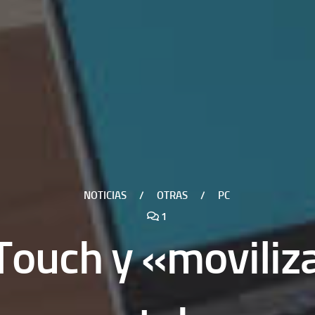
NOTICIAS
/
OTRAS
/
PC
1
ouch y «moviliza