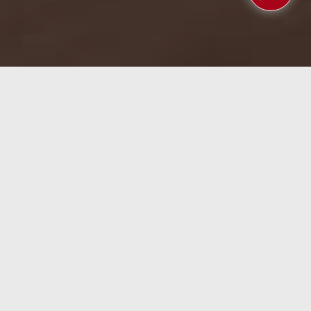
so la RPi) en un auténtico portátil con una pantalla
su nombre indica, dispone de una pantalla
mismo al reducir los marcos.
ino su precio ya que cuesta (ahora mismo con