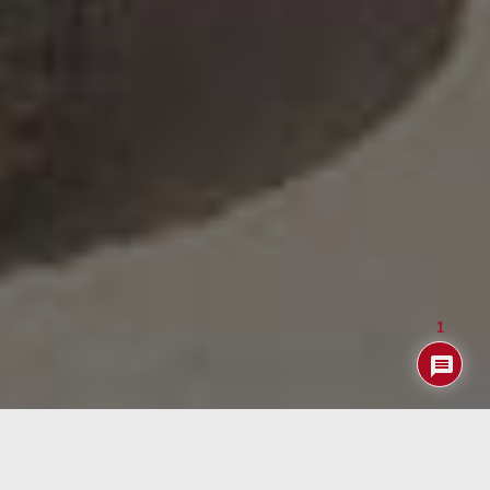
1
No cabe duda del éxito que están cosechando los
patinetes (eléctricos) para moverse por las grandes