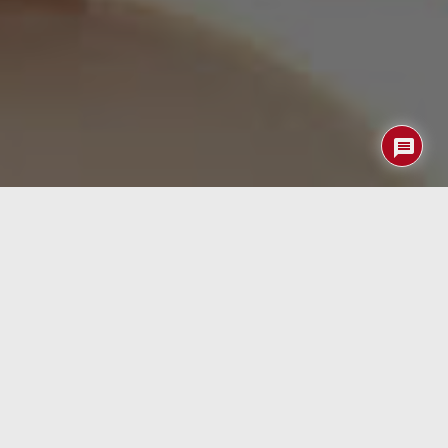
Hasta ahora habíamos visto hamburguesas de carne
impoSSible
fabricadas a partir productos vegetales (y
muchos aditivos, claro) e incluso filetes
bioimpresos
en la
Estación Espacial Internacional.
El primer huevo revuelto falso en el mercado fue
VeganEgg
, introducido por Follow Your Heart en 2015.
Ese sustituto de huevo en polvo se desarrolló
originalmente con algas, pero la compañía finalmente lo
cambió por soja en polvo. Su director ejecutivo, Bob