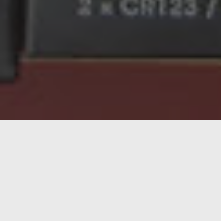
Índice
Aquí un detalle de la junta tórica que «asegura» el cierre
para proteger de la humedad (y del polvo) la electrónica
de la linterna.