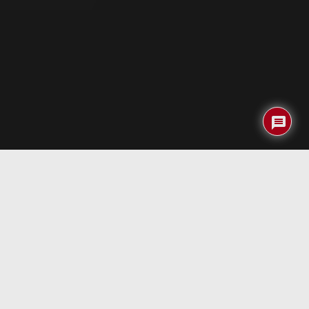
Índice
17Datos del producto
Nombre
Funda Vaja Classic para
del
iPAQ serie hx 2xxx
producto:
Empresa
Vajacases