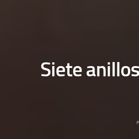
Siete anillo
P