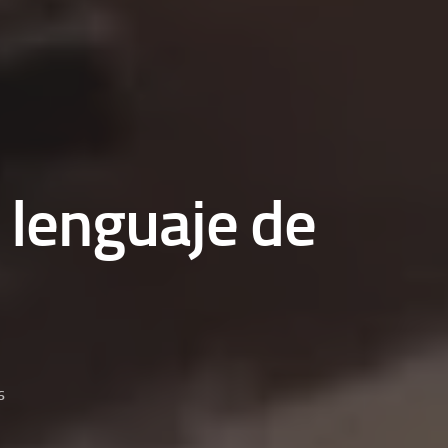
l lenguaje de
6