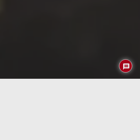
El Pebble Index 01 es un anillo inteligente creado por el
fundador de Pebble con un único propósito: permitirte
capturar pensamientos, recordatorios o ideas fugaces
con solo presionar un botón. No busca monitorizar tu
salud ni actuar como asistente omnipresente; su enfoque
está en la simplicidad, privacidad y utilidad real. Es
resistente al agua, no necesita cargarse constantemente