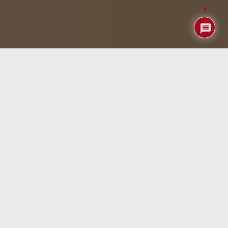
3
La llegada del nuevo
Fitbit Air
(99,99 EUR) marca un
cambio importante dentro del mercado de los wearables
deportivos. Google apuesta por un dispositivo
extremadamente ligero, minimalista y centrado en la
inteligencia artificial, alejándose de los relojes
inteligentes tradicionales repletos de notificaciones. Este
nuevo modelo combina seguimiento avanzado de salud,
análisis contextual y un entrenador basado en Gemini AI
dentro de la renovada plataforma Google Health. Aunque
las primeras impresiones destacan su comodidad y
potencial, también han surgido críticas relacionadas con
la precisión del asistente inteligente y la nueva
experiencia de software.