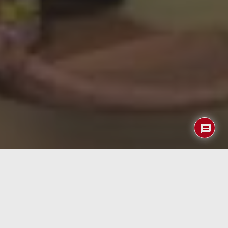
El foie gras, una delicadeza culinaria apreciada en
diversas culturas, ha estado en el centro de debates
éticos debido a las prácticas tradicionales de su
producción, que incluyen la alimentación forzada de patos
y ocas. Este artículo explora el proceso clásico de