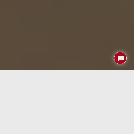
El
ROG NUC 2025
es un mini PC de alto rendimiento
diseñada para «jugones» y profesionales exigentes. Con
un diseño vertical que optimiza el espacio, incorpora un
procesador Intel Core Ultra 9 de segunda generación, una
GPU NVIDIA RTX 5080 y hasta 64 GB de memoria DDR5 a
6400 MHz. Su sistema de refrigeración avanzado y
soporte para Wi-Fi 7 garantizan un rendimiento estable
en tareas intensivas. Aunque su precio ronda los
3.600