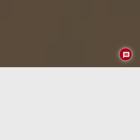
El B
OOX Go 6 Gen 2
se presenta como una actualización
de la gama de lectores electrónicos compactos de Onyx,
con un enfoque claro en la portabilidad y la flexibilidad del
ecosistema Android. Mantiene el formato de 6 pulgadas,
un tamaño ya consolidado en el sector por su equilibrio
entre comodidad de lectura y facilidad de transporte,
pero introduce mejoras en fluidez de interfaz, gestión de
energía y respuesta del panel de tinta electrónica.