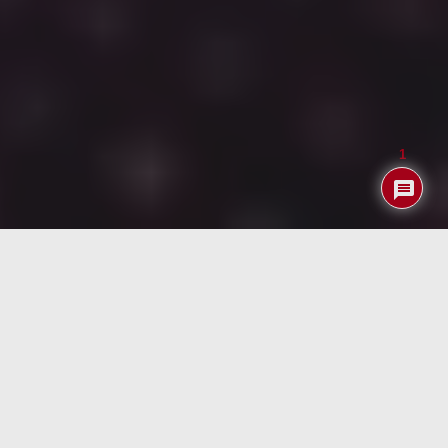
1
Music Assistant
es un complemento para
Home
Assistant
que permite centralizar, gestionar y
reproducir música de forma avanzada desde múltiples
servicios y dispositivos. A través de esta integración, los
usuarios pueden conectar sus bibliotecas locales y
plataformas de streaming, automatizar listas de
reproducción y controlar la reproducción mediante la
interfaz de Home Assistant. Su enfoque técnico ofrece