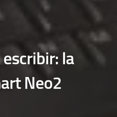
scribir: la
mart Neo2