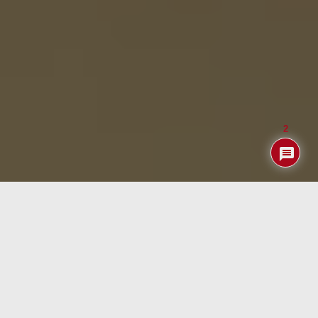
2
La señalización digital sigue evolucionando a gran
velocidad y los reproductores multimedia dedicados
continúan ganando protagonismo en comercios, oficinas,
hoteles, centros educativos y espacios públicos. En lugar
de depender de un ordenador convencional, cada vez más
empresas optan por pequeños dispositivos Android
capaces de reproducir contenidos multimedia de forma