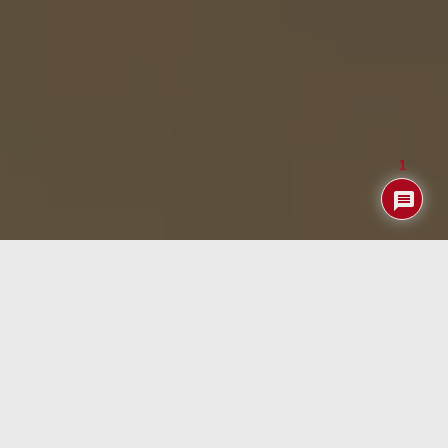
1
NixOS
es una distribución Linux que plantea una forma
radicalmente distinta de entender un sistema operativo.
En lugar de basarse en configuraciones imperativas y
cambios progresivos sobre el sistema, apuesta por un
modelo declarativo en el que todo el estado del sistema
se define mediante archivos de configuración
reproducibles. Esto permite actualizaciones atómicas,