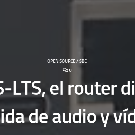
OPEN SOURCE / SBC
0
‑LTS, el router d
lida de audio y ví