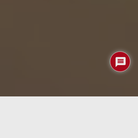
compacto que demandan conectividad avanzada sin
d‑core, doble puerto Ethernet gigabit, HDMI 2.0,
Debian o OpenWrt. Disponible desde 25 USD —hasta
e IoT, NAS, multimedia o redes avanzadas, este