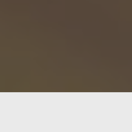
El
NanoPi R3S‑LTS
, de nuestros amigos de
Friend
sacrificar tamaño ni
precio
. Con un chip Rockchip RK
conector de audio, ranura microSD, soporte para R
42 USD– en su configuración más completa (2 GB R