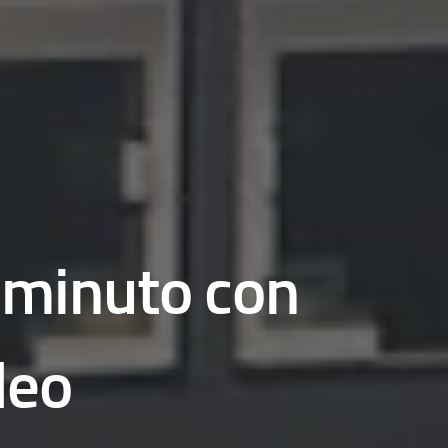
iminuto con
deo