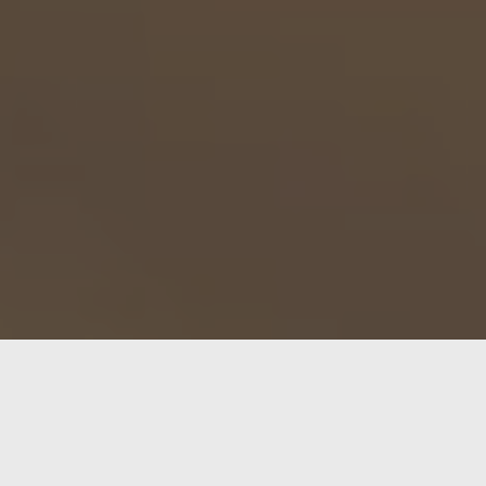
lyELEC
, llega para satisfacer a entusiastas del hardware 
3566, este mini router de 57 × 57 mm ofrece procesador qua
TC y compatibilidad con múltiples sistemas como Ubuntu, 
AM, 32 GB eMMC y carcasa metálica)
.
Ideal para proyectos d