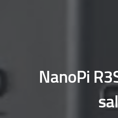
NanoPi R3S
sa